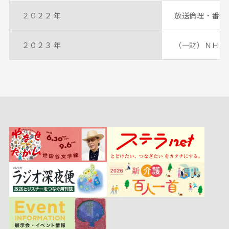
２０２２ 年
放送倫理・番組
２０２３ 年
（一財）ＮＨＫ