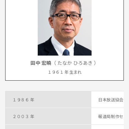
田中 宏曉
（ たなか ひろあき ）
１９６１ 年 生まれ
１９８６ 年
日本放送協会入
２００３ 年
報道局制作セン