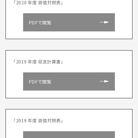
「2020 年度 貸借対照表」
PDFで閲覧
「2019 年度 収支計算書」
PDFで閲覧
「2019 年度 貸借対照表」