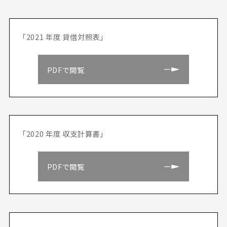
「2021 年度 貸借対照表」
PDFで閲覧
「2020 年度 収支計算書」
PDFで閲覧