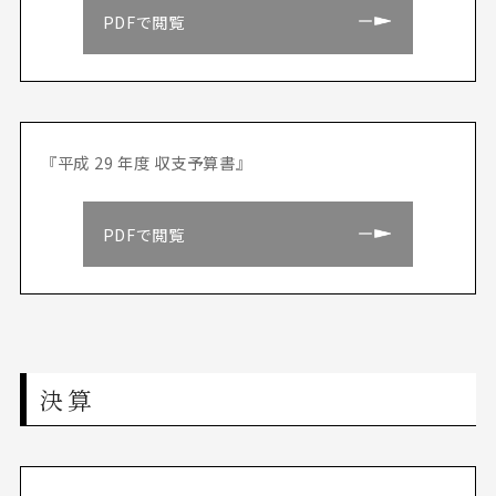
PDFで閲覧
『平成 29 年度 収支予算書』
PDFで閲覧
決算