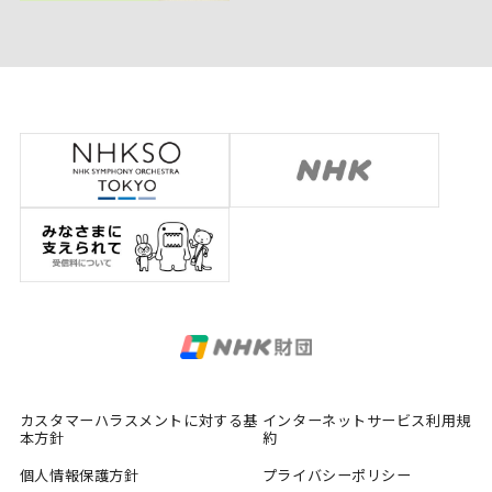
カスタマーハラスメントに対する基
インターネットサービス利用規
本方針
約
個人情報保護方針
プライバシーポリシー