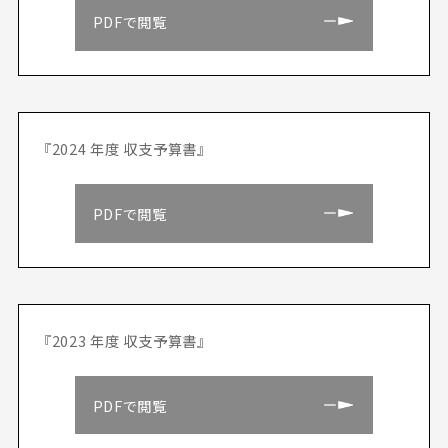
PDFで閲覧
『2024 年度 収支予算書』
PDFで閲覧
『2023 年度 収支予算書』
PDFで閲覧