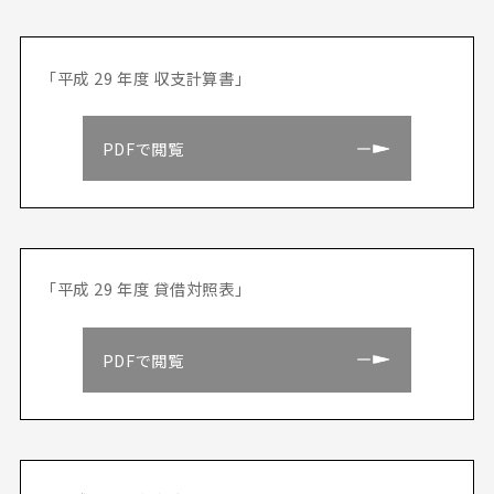
「平成 29 年度 収支計算書」
PDFで閲覧
「平成 29 年度 貸借対照表」
PDFで閲覧