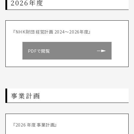
2026年度
『NHK財団 経営計画 2024～2026年度』
PDFで閲覧
事業計画
『2026 年度 事業計画』