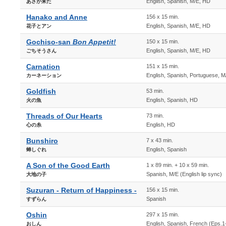
English, Spanish, M/E, HD
あさが来た
Hanako and Anne
156 x 15 min.
English, Spanish, M/E, HD
花子とアン
Gochiso-san
Bon Appetit!
150 x 15 min.
English, Spanish, M/E, HD
ごちそうさん
Carnation
151 x 15 min.
English, Spanish, Portuguese, 
カーネーション
Goldfish
53 min.
English, Spanish, HD
火の魚
Threads of Our Hearts
73 min.
English, HD
心の糸
Bunshiro
7 x 43 min.
English, Spanish
蝉しぐれ
A Son of the Good Earth
1 x 89 min. + 10 x 59 min.
Spanish, M/E (English lip sync)
大地の子
Suzuran - Return of Happiness -
156 x 15 min.
Spanish
すずらん
Oshin
297 x 15 min.
English, Spanish, French (Eps.1
おしん