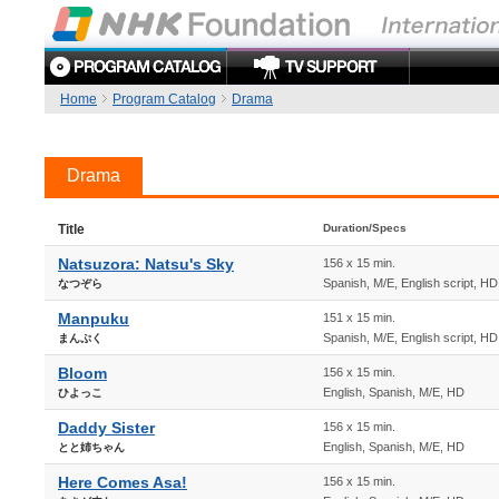
Home
Program Catalog
Drama
Drama
Title
Duration/Specs
Natsuzora: Natsu's Sky
156 x 15 min.
Spanish, M/E, English script, HD
なつぞら
Manpuku
151 x 15 min.
Spanish, M/E, English script, HD
まんぷく
Bloom
156 x 15 min.
English, Spanish, M/E, HD
ひよっこ
Daddy Sister
156 x 15 min.
English, Spanish, M/E, HD
とと姉ちゃん
Here Comes Asa!
156 x 15 min.