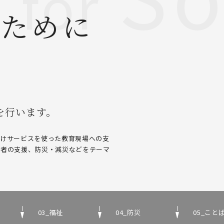
for
のために
を行います。
向けサービスを使った教育現場への支
い者の支援、防災・減災などをテーマ
03_福祉
04_防災
05_こ