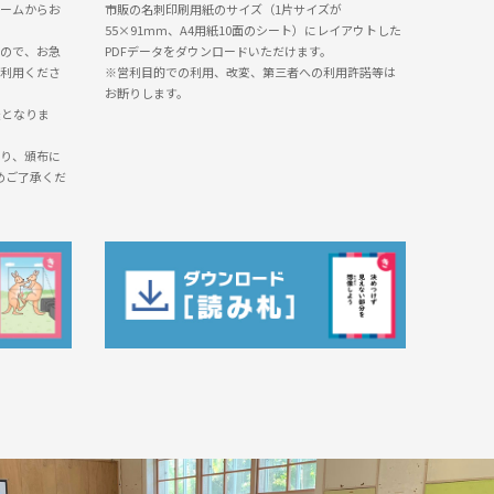
ームからお
市販の名刺印刷用紙のサイズ（1片サイズが
55×91mm、A4用紙10面のシート）にレイアウトした
ので、お急
PDFデータをダウンロードいただけます。
利用くださ
※営利目的での利用、改変、第三者への利用許諾等は
お断りします。
送となりま
り、頒布に
めご了承くだ